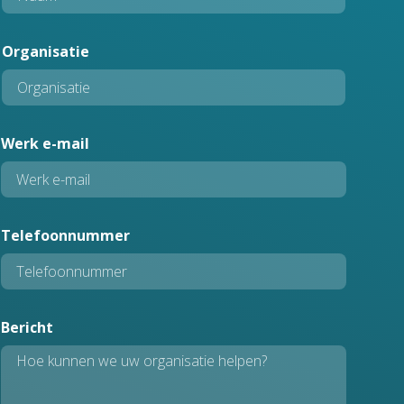
Organisatie
T
Werk e-mail
e
l
e
f
Telefoonnummer
o
o
n
n
u
Bericht
m
m
e