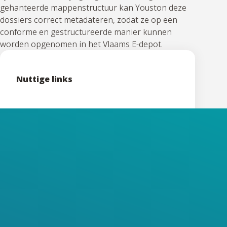
gehanteerde mappenstructuur kan Youston deze
dossiers correct metadateren, zodat ze op een
conforme en gestructureerde manier kunnen
worden opgenomen in het Vlaams E-depot.
Nuttige links
Meer info:
digitalisatieVO@youston.be
Bestellen
kan via Het Facilitair Bedrijf
Trefdag Digitaal Vlaanderen
– 23/10
Flanders Expo Gent
Infosessie Raamovereenkomst
– 11/12
VAC Gent
Officiële aankondiging HFB
Digitaal Archief Vlaanderen
(DAV)