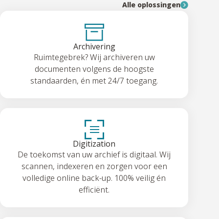
Alle oplossingen
e
f
o
o
Archivering
n
Ruimtegebrek? Wij archiveren uw
n
documenten volgens de hoogste
u
standaarden, én met 24/7 toegang.
m
m
e
r
Digitization
De toekomst van uw archief is digitaal. Wij
scannen, indexeren en zorgen voor een
volledige online back-up. 100% veilig én
efficiënt.