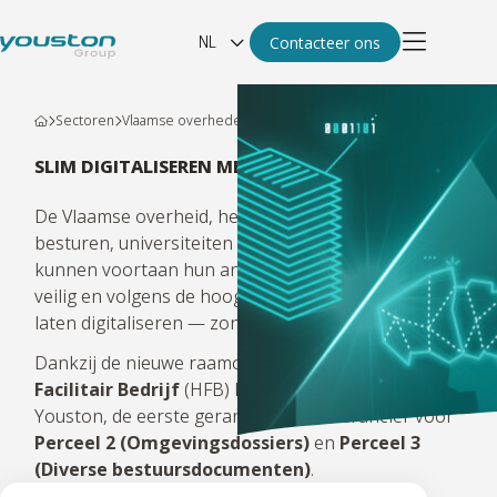
NL
Contacteer ons
Sectoren
Vlaamse overheden
SLIM DIGITALISEREN MET DE VLAAMSE OVERHEID
De Vlaamse overheid, het Vlaams Parlement, lokale
besturen, universiteiten en publieke instellingen
kunnen voortaan hun analoge archieven snel,
veilig en volgens de hoogste kwaliteitsstandaarden
laten digitaliseren — zonder eigen aanbesteding.
Dankzij de nieuwe raamovereenkomst van
Het
Facilitair Bedrijf
(HFB) kiest u rechtstreeks voor
Youston, de eerste gerangschikte leverancier voor
Perceel 2 (Omgevingsdossiers)
en
Perceel 3
(Diverse bestuursdocumenten)
.