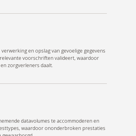
ge verwerking en opslag van gevoelige gegevens
n relevante voorschriften valideert, waardoor
 en zorgverleners daalt.
oenemende datavolumes te accommoderen en
testtypes, waardoor ononderbroken prestaties
n gewaarborgd.