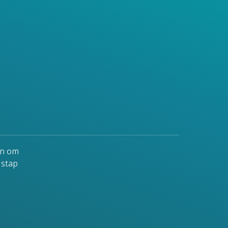
mende testvolumes terwijl u zich aanpast
ften van medische laboratoria en
en om
 stap