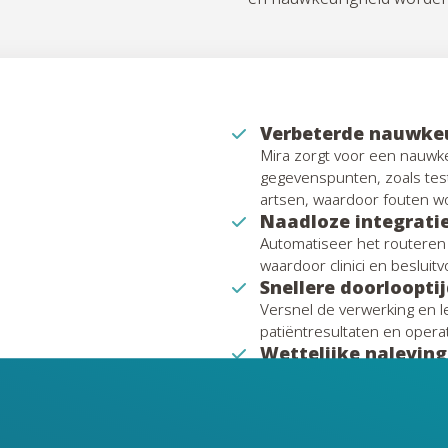
Verbeterde nauwke
Mira zorgt voor een nauwke
gegevenspunten, zoals tes
artsen, waardoor fouten 
Naadloze integrati
Automatiseer het routeren 
waardoor clinici en besluit
Snellere doorloopti
Versnel de verwerking en l
patiëntresultaten en operat
Wettelijke naleving
Zorg voor naleving van d
medische voorschriften me
veilige verwerking.
Schaalbaarheid