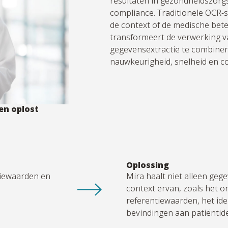
resultaten in gezondheidszorg
compliance. Traditionele OCR-s
de context of de medische bet
transformeert de verwerking va
gegevensextractie te combiner
nauwkeurigheid, snelheid en c
en oplost
Oplossing
tiewaarden en
Mira haalt niet alleen geg
n
context ervan, zoals het o
referentiewaarden, het ide
bevindingen aan patiëntiden