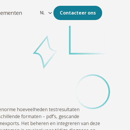
nementen
Contacteer ons
NL
ation
omst van uw archief is digitaal.
-platform
estructureerde, grote
heden data naar duidelijke
en
enorme hoeveelheden testresultaten
chillende formaten – pdf’s, gescande
mexports. Het beheren en integreren van deze