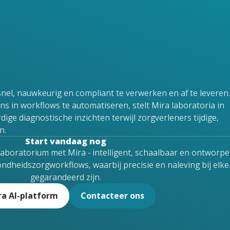
Behandel moeiteloos toene
aan de veranderende behoe
zorgverleners.
snel, nauwkeurig en compliant te verwerken en af te leveren.
s in workflows te automatiseren, stelt Mira laboratoria in
ge diagnostische inzichten terwijl zorgverleners tijdige,
n.
Start vandaag nog
 laboratorium met Mira - intelligent, schaalbaar en ontworp
ndheidszorgworkflows, waarbij precisie en naleving bij elke
gegarandeerd zijn.
ra AI-platform
Contacteer ons