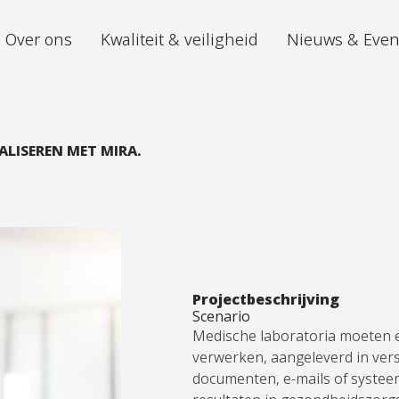
Over ons
Kwaliteit & veiligheid
Nieuws & Eve
Archivering
Digitiz
Wij archiveren uw documenten volgens
De toek
LISEREN MET MIRA.
de hoogste standaarden, met 24/7
toegang.
iGuana iDM
Mira AI
Eén locatie voor al uw
Van ong
documentenmanagement.
hoeveel
inzicht
Projectbeschrijving
Scenario
Digital mailroom
Medische laboratoria moeten 
Outsource het beheren en verdelen van
verwerken, aangeleverd in vers
al uw inkomende post.
documenten, e-mails of systee