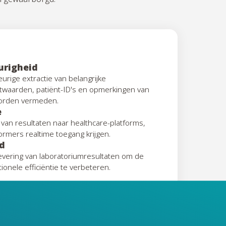
urigheid
urige extractie van belangrijke
twaarden, patiënt-ID's en opmerkingen van
worden vermeden.
e
van resultaten naar healthcare-platforms,
vormers realtime toegang krijgen.
jd
evering van laboratoriumresultaten om de
ionele efficiëntie te verbeteren.
e gegevensbeschermingwetgeving en
t ingebouwde compliancecontroles en