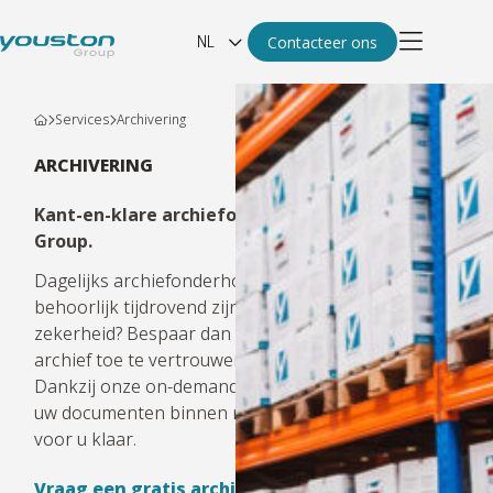
NL
Contacteer ons
Services
Archivering
ARCHIVERING
Kant-en-klare archiefoplossing? Youston
Group.
Dagelijks archiefonderhoud en -beheer kan
behoorlijk tijdrovend zijn. Nood aan kwaliteit én
zekerheid? Bespaar dan tijd en ruimte door uw
archief toe te vertrouwen aan Youston Group.
Dankzij onze on-demand opvraagservice staan al
uw documenten binnen minder dan 60 minuten
voor u klaar.
Vraag een gratis archief-analyse aan