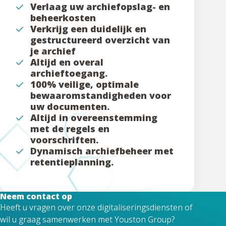
Verlaag uw archiefopslag- en
beheerkosten
Verkrijg een duidelijk en
gestructureerd overzicht van
je archief
Altijd en overal
archieftoegang.
100% veilige, optimale
bewaaromstandigheden voor
uw documenten.
Altijd in overeenstemming
met de regels en
voorschriften.
Dynamisch archiefbeheer met
retentieplanning.
Neem contact op
Heeft u vragen over onze digitaliseringsdiensten of
wil u graag samenwerken met Youston Group?