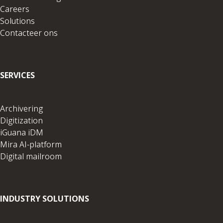
s
Careers
e
Solutions
-
Contacteer ons
m
a
i
l
SERVICES
a
d
Archivering
r
Digitization
e
iGuana iDM
s
Mira AI-platform
Digital mailroom
INDUSTRY SOLUTIONS