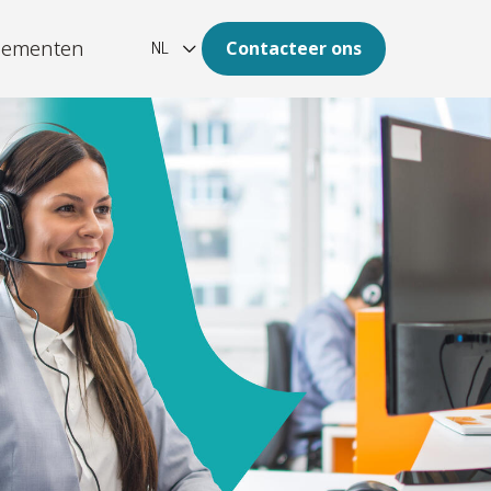
nementen
Contacteer ons
NL
ation
omst van uw archief is digitaal.
-platform
estructureerde, grote
heden data naar duidelijke
en