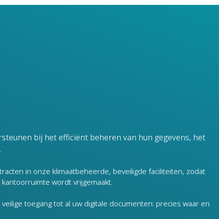
den gegevens in zowel fysieke als digitale formaten.
ata-afwijkingen om financiële en reputatierisico's te minimaliseren
t gegevens toegankelijk zijn voor zowel medewerkers als klanten.
teunen bij het efficiënt beheren van hun gegevens, het
.
acten in onze klimaatbeheerde, beveiligde faciliteiten, zodat
 kantoorruimte wordt vrijgemaakt.
eilige toegang tot al uw digitale documenten: precies waar en