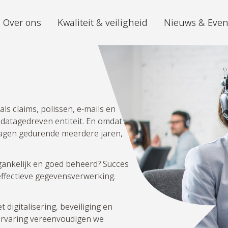
Over ons
Kwaliteit & veiligheid
Nieuws & Eve
Archivering
Digitiz
Wij archiveren uw documenten volgens
De toek
de hoogste standaarden, met 24/7
toegang.
s claims, polissen, e-mails en
datagedreven entiteit. En omdat
iGuana iDM
Mira AI
agen gedurende meerdere jaren,
Eén locatie voor al uw
Van ong
documentenmanagement.
hoeveel
inzicht
egankelijk en goed beheerd? Succes
effectieve gegevensverwerking.
Digital mailroom
Outsource het beheren en verdelen van
igitalisering, beveiliging en
al uw inkomende post.
 ervaring vereenvoudigen we