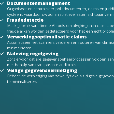
Documentenmanagement
Organiseer en centraliseer polisdocumenten, claims en juridi
systeem, waardoor uw administratieve lasten zichtbaar verm
Fraudedetectie
Maak gebruik van slimme AI-tools om afwijkingen in claims, b
fraude al kan worden gedetecteerd vóór het een echt probl
Verwerkingsoptimalisatie claims
Automatiseer het scannen, valideren en routeren van claim
minimaliseren.
Naleving regelgeving
Zorg ervoor dat alle gegevensbeheerprocessen voldoen aan
met behulp van transparante audittrails.
Veilige gegevensvernietiging
Beheer de vernietiging van zowel fysieke als digitale gegeve
te minimaliseren.