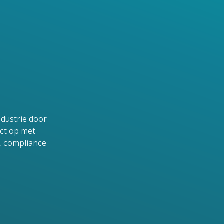
ndustrie door
ct op met
, compliance