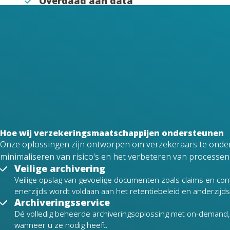
Overdaad aan data
Het organiseren en centraliseren van grote hoeveelhe
Fraudepreventie
Het vroegtijdig identificeren van verdachte claims en d
Operationele efficiëntie
Versnellen van de verwerking van claims en zorgen da
Hoe wij verzekeringsmaatschappijen ondersteunen
Onze oplossingen zijn ontworpen om verzekeraars te onders
minimaliseren van risico's en het verbeteren van processen
Veilige archivering
Veilige opslag van gevoelige documenten zoals claims en contr
enerzijds wordt voldaan aan het retentiebeleid en anderzijds
Archiveringsservice
Dé volledig beheerde archiveringsoplossing met on-demand, v
wanneer u ze nodig heeft.