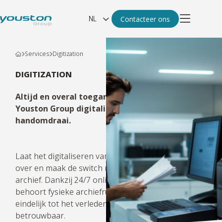
NL
Contacteer ons
Services
Digitization
DIGITIZATION
Altijd en overal toegang tot uw archief?
Youston Group digitaliseert in een
handomdraai.
Laat het digitaliseren van uw documenten aan ons
over en maak de switch naar een volledig digitaal
archief. Dankzij 24/7 online toegankelijkheid
behoort fysieke archiefruimte in uw eigen kantoren
eindelijk tot het verleden. Gemakkelijk, vlot en
betrouwbaar.