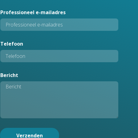
*
Professioneel e-mailadres
P
r
o
f
e
Telefoon
s
s
i
o
Bericht
n
e
e
l
Verzenden