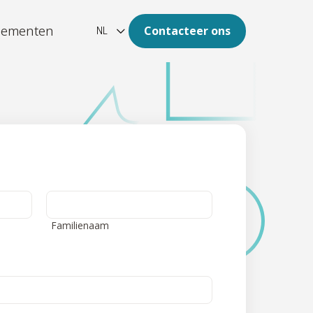
nementen
Contacteer ons
NL
ation
omst van uw archief is digitaal.
-platform
estructureerde, grote
heden data naar duidelijke
en
Familienaam