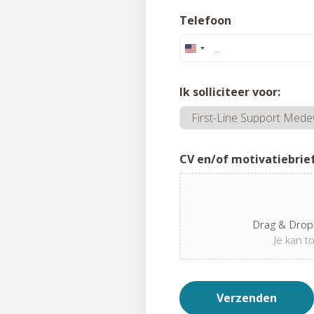
Telefoon
Ik solliciteer voor:
I
CV en/of motivatiebrie
k
N
a
a
Drag & Drop 
m
Je kan t
C
V
Verzenden