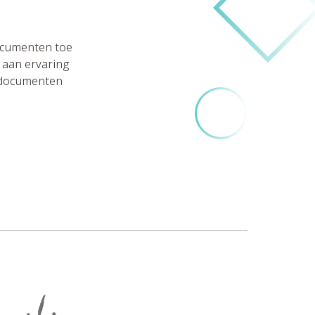
ocumenten toe
 aan ervaring
t documenten