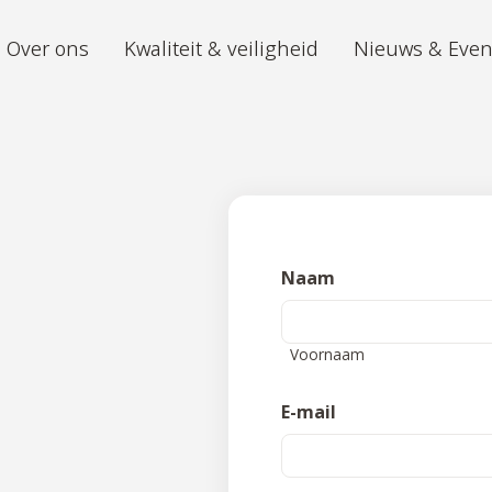
Over ons
Kwaliteit & veiligheid
Nieuws & Eve
Archivering
Digitiz
Wij archiveren uw documenten volgens
De toek
de hoogste standaarden, met 24/7
toegang.
iGuana iDM
Mira AI
Naam
Eén locatie voor al uw
Van ong
documentenmanagement.
hoeveel
inzicht
Voornaam
Digital mailroom
E-mail
Outsource het beheren en verdelen van
al uw inkomende post.