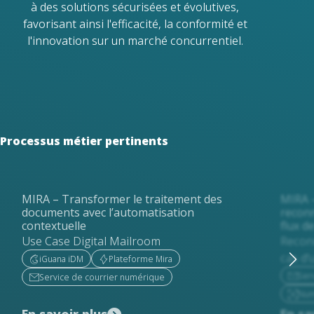
à des solutions sécurisées et évolutives,
favorisant ainsi l'efficacité, la conformité et
l'innovation sur un marché concurrentiel.
Processus métier pertinents
MIRA – Transformer le traitement des
MIRA –
documents avec l’automatisation
reconn
contextuelle
flux de
Use Case Digital Mailroom
Reconn
cas d'u
iGuana iDM
Plateforme Mira
Ser
Service de courrier numérique
Num
En savoir plus
En sa