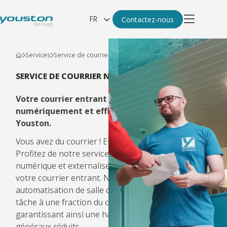
FR
Contactez-nous
Services
Service de courrier numérique
SERVICE DE COURRIER NUMÉRIQUE
Votre courrier entrant distribué
numériquement et efficacement ? Groupe
Youston.
Vous avez du courrier ! Et Youston s’en occupera.
Profitez de notre service de salle de courrier
numérique et externalisez le traitement de tout
votre courrier entrant. Nos experts en
automatisation de salle de courrier accompliront la
tâche à une fraction du coût et du temps,
garantissant ainsi une haute efficacité et des frais
généraux réduits.