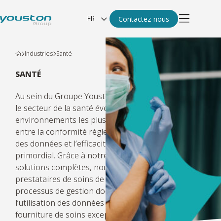
FR
Contactez-nous
Industries
Santé
SANTÉ
Au sein du Groupe Youston, nous comprenons que
le secteur de la santé évolue dans l’un des
environnements les plus complexes, où l’équilibre
entre la conformité réglementaire, la protection
des données et l’efficacité opérationnelle est
primordial. Grâce à notre expertise et à nos
solutions complètes, nous permettons aux
prestataires de soins de santé de rationaliser leurs
processus de gestion documentaire, d’améliorer
l’utilisation des données et de se concentrer sur la
fourniture de soins exceptionnels aux patients.