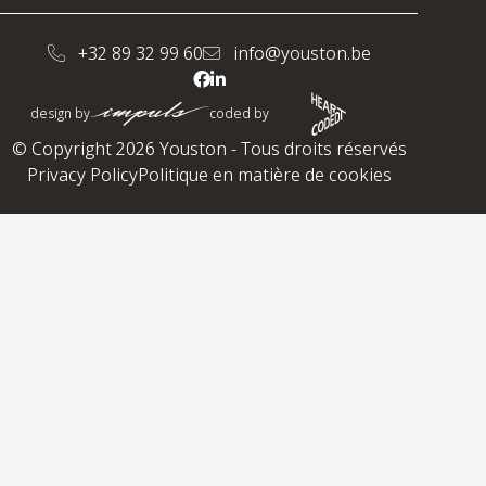
+32 89 32 99 60
info@youston.be
design by
coded by
© Copyright 2026 Youston - Tous droits réservés
Privacy Policy
Politique en matière de cookies