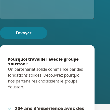
a
i
l
Envoyer
Pourquoi travailler avec le groupe
Youston?
Un partenariat solide commence par des
fondations solides. Découvrez pourquoi
nos partenaires choisissent le groupe
Youston.
20+ ans d'expérience avec des