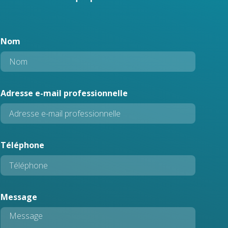
Nom
e
Adresse e-mail professionnelle
-
m
a
i
Téléphone
l
N
o
m
e
Message
-
m