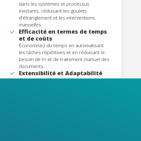
dans les systèmes et processus
existants, réduisant les goulets
d'étranglement et les interventions
manuelles.
Efficacité en termes de temps
et de coûts
Économisez du temps en automatisant
les tâches répétitives et en réduisant le
besoin de tri et de traitement manuel des
documents.
Extensibilité et Adaptabilité
Gérez sans effort l'augmentation des
volumes de documents ou l'évolution des
besoins commerciaux avec la plateforme
flexible de Mira.
Conformité améliorée
Assurer la conformité légale et
réglementaire avec des validations
intégrées et des contrôles d'intégrité des
données.