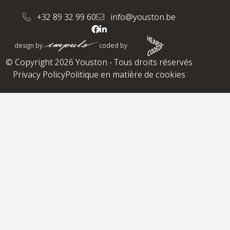
+32 89 32 99 60
info@youston.be
design by
coded by
© Copyright 2026 Youston - Tous droits réservés
Privacy Policy
Politique en matière de cookies